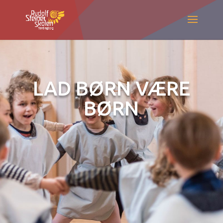
LAD BØRN VÆRE
BØRN